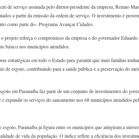
em de serviço assinada pelo diretor-presidente da empresa, Renato Marc
ados a partir da emissão da ordem de serviço. O investimento é proven
ento como parte do– Programa Avançar Cidades.
 o projeto reforça o compromisso da empresa e do governador Eduardo 
to básico nos municípios atendidos.
s estratégicas em todo o Estado para garantir que mais famílias tenh
ento de esgoto, contribuindo para a saúde pública e a preservação do me
sgoto em Paranaíba faz parte de um conjunto de investimentos do gove
r e expandir os serviços de saneamento nos 68 municípios atendidos pe
esgoto, Paranaíba já figura entre os municípios que atingiram a univer
ualidade de vida da população. O índice reflete a eficiência dos investi