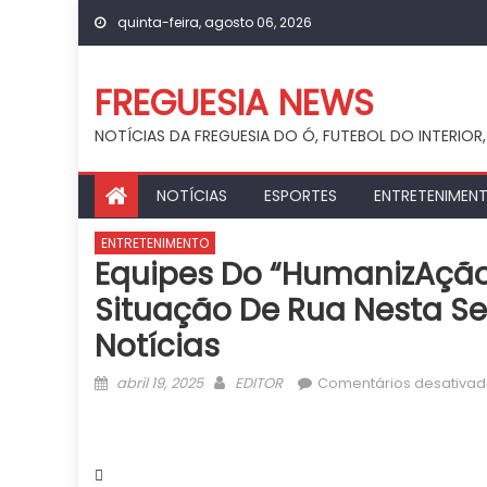
Skip
quinta-feira, agosto 06, 2026
to
content
FREGUESIA NEWS
NOTÍCIAS DA FREGUESIA DO Ó, FUTEBOL DO INTERIOR,
NOTÍCIAS
ESPORTES
ENTRETENIMEN
ENTRETENIMENTO
Equipes Do “HumanizAção
Situação De Rua Nesta Se
Notícias
Posted
Author
abril 19, 2025
EDITOR
Comentários desativa
on