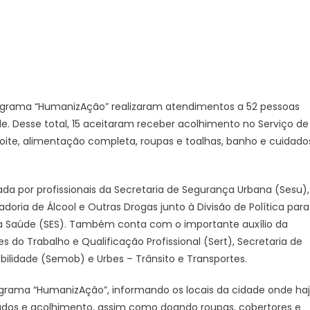
15
pessoas
em
situação
de
rua
 programa “HumanizAção” realizaram atendimentos a 52 pessoas
nesta
e. Desse total, 15 aceitaram receber acolhimento no Serviço de
sexta-
feira
noite, alimentação completa, roupas e toalhas, banho e cuidado
(18)
–
Agência
ada por profissionais da Secretaria de Segurança Urbana (Sesu),
de
oria de Álcool e Outras Drogas junto à Divisão de Política para
Notícias
da Saúde (SES). Também conta com o importante auxílio da
s do Trabalho e Qualificação Profissional (Sert), Secretaria de
obilidade (Semob) e Urbes – Trânsito e Transportes.
rama “HumanizAção”, informando os locais da cidade onde ha
ados e acolhimento, assim como doando roupas, cobertores e