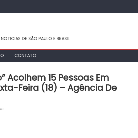
 NOTICIAS DE SÃO PAULO E BRASIL
TO
CONTATO
” Acolhem 15 Pessoas Em
xta-Feira (18) – Agência De
em
dos
Equipes
do
“HumanizAção”
acolhem