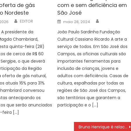
oferta de gás
com e sem deficiência em
do Nordeste
São José
Author
Author
Posted
EDITOR
 2026
maio 28, 2024
on
 A presidente da
João Paulo Sardinha Fundação
 Magda Chambriard,
Cultural Cassiano Ricardo A arte a
sta quinta-feira (28)
serviço de todos. Em São José dos
os de cerca de R$ 60
Campos, as oficinas culturais são
 Sergipe, o que deverá
importantes ferramentas para
rticipação da Região
inclusão de crianças, jovens e
 oferta de gás natural,
adultos com deficiência. Casas de
s atuais 16% para 31%
cultura, espalhadas por todas as
Chambriard conversou
regiões de São José dos Campos,
stas antecipando os
são territórios que garantem a
tos que serão anunciados
participação e o […]
-feira […]
Bruno Henrique é relacionado para jogo do Flamengo pelo Brasileiro