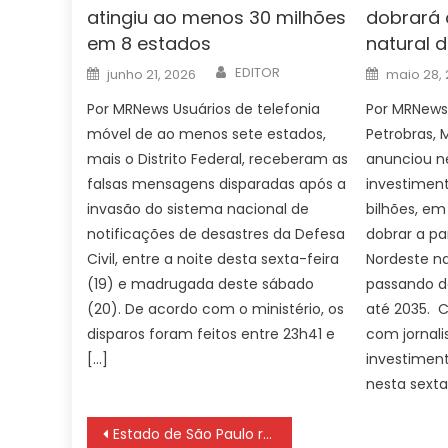
atingiu ao menos 30 milhões
dobrará 
em 8 estados
natural 
Author
Posted
Posted
EDITOR
junho 21, 2026
maio 28,
on
on
Por MRNews Usuários de telefonia
Por MRNews
móvel de ao menos sete estados,
Petrobras,
mais o Distrito Federal, receberam as
anunciou ne
falsas mensagens disparadas após a
investiment
invasão do sistema nacional de
bilhões, em
notificações de desastres da Defesa
dobrar a pa
Civil, entre a noite desta sexta-feira
Nordeste na
(19) e madrugada deste sábado
passando do
(20). De acordo com o ministério, os
até 2035. 
disparos foram feitos entre 23h41 e
com jornali
[…]
investimen
nesta sexta
Navegação
Estado de São Paulo registra primeiro caso de sarampo neste ano