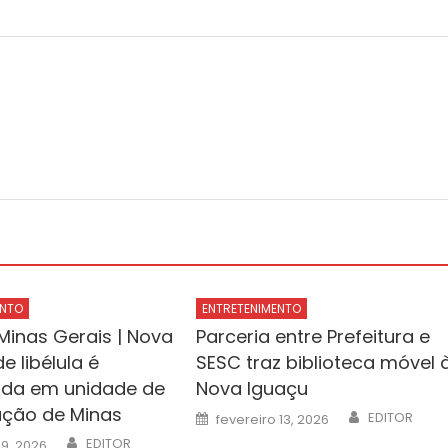
ENTO
ENTRETENIMENTO
Minas Gerais | Nova
Parceria entre Prefeitura e
e libélula é
SESC traz biblioteca móvel 
cada em unidade de
Nova Iguaçu
ção de Minas
Author
Posted
EDITOR
fevereiro 13, 2026
on
Author
EDITOR
 9, 2026