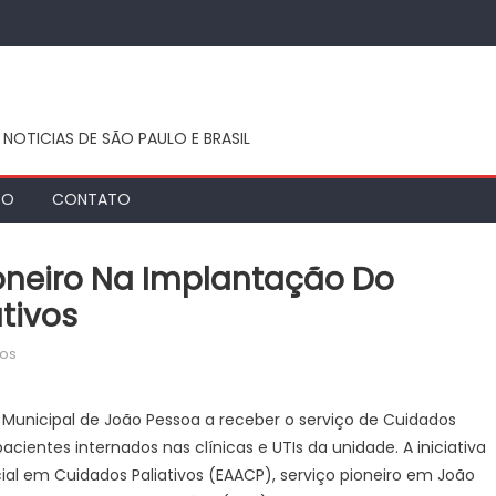
 NOTICIAS DE SÃO PAULO E BRASIL
TO
CONTATO
ioneiro Na Implantação Do
tivos
em
dos
Hospital
Santa
e Municipal de João Pessoa a receber o serviço de Cuidados
Isabel
acientes internados nas clínicas e UTIs da unidade. A iniciativa
é
al em Cuidados Paliativos (EAACP), serviço pioneiro em João
pioneiro