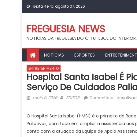
Skip
sexta-feira, agosto 07, 2026
to
content
FREGUESIA NEWS
NOTÍCIAS DA FREGUESIA DO Ó, FUTEBOL DO INTERIOR,
NOTÍCIAS
ESPORTES
ENTRETENIMEN
ENTRETENIMENTO
Hospital Santa Isabel É P
Serviço De Cuidados Palia
Posted
Author
maio 9, 2026
EDITOR
Comentários desativa
on
O Hospital Santa Isabel (HMSI) é o primeiro da Red
Paliativos, com foco em ampliar a assistência aos p
conta com a atuação da Equipe de Apoio Assistenci