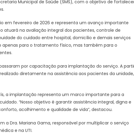
retaria Municipal de Saúde (SMS), com o objetivo de fortalece
na
s.
implantação
do
ício em fevereiro de 2026 e representa um avanço importante
serviço
de
o atuará na avaliação integral dos pacientes, controle de
Cuidados
nuidade do cuidado entre hospital, domicílio e demais serviços
Paliativos
 apenas para o tratamento físico, mas também para o
entes.
 passaram por capacitação para implantação do serviço. A parti
alizado diretamente na assistência aos pacientes da unidade,
haís, a implantação representa um marco importante para a
idado. “Nosso objetivo é garantir assistência integral, digna e
onforto, acolhimento e qualidade de vida”, destacou.
m a Dra. Mariana Gama, responsável por multiplicar o serviço
médica e na UTI.