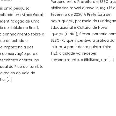
Parceria entre Prefeitura e SESC tra
biblioteca móvel à Nova Iguaçu 12 d
as Uma pesquisa
fevereiro de 2026 A Prefeitura de
realizada em Minas Gerais
Nova Iguaçu, por meio da Fundaçã
 identificação de uma
Educacional e Cultural de Nova
 de libélula no Brasil,
Iguaçu (FENIG), firmou parceria co
o conhecimento sobre a
SESC-RJ que incentiva a prática da
ade do estado e
leitura. A partir desta quinta-feira
 a importância das
(12), a cidade vai receber,
e conservação para a
semanalmente, a BibliSesc, um […]
descoberta ocorreu no
dual do Pico do Itambé,
na região do Vale do
ha, […]