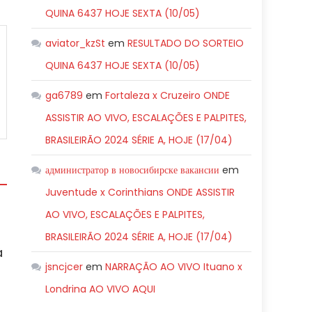
QUINA 6437 HOJE SEXTA (10/05)
aviator_kzSt
em
RESULTADO DO SORTEIO
QUINA 6437 HOJE SEXTA (10/05)
ga6789
em
Fortaleza x Cruzeiro ONDE
ASSISTIR AO VIVO, ESCALAÇÕES E PALPITES,
BRASILEIRÃO 2024 SÉRIE A, HOJE (17/04)
администратор в новосибирске вакансии
em
Juventude x Corinthians ONDE ASSISTIR
AO VIVO, ESCALAÇÕES E PALPITES,
BRASILEIRÃO 2024 SÉRIE A, HOJE (17/04)
à
jsncjcer
em
NARRAÇÃO AO VIVO Ituano x
Londrina AO VIVO AQUI