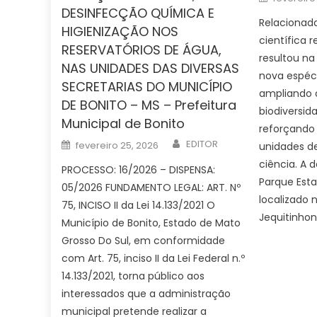
on
DESINFECÇÃO QUÍMICA E
Relacionad
HIGIENIZAÇÃO NOS
científica 
RESERVATÓRIOS DE ÁGUA,
resultou na
NAS UNIDADES DAS DIVERSAS
nova espécie
SECRETARIAS DO MUNICÍPIO
ampliando 
DE BONITO – MS – Prefeitura
biodiversid
Municipal de Bonito
reforçando
Author
Posted
EDITOR
fevereiro 25, 2026
unidades d
on
ciência. A 
PROCESSO: 16/2026 – DISPENSA:
Parque Esta
05/2026 FUNDAMENTO LEGAL: ART. Nº
localizado 
75, INCISO II da Lei 14.133/2021 O
Jequitinhon
Município de Bonito, Estado de Mato
Grosso Do Sul, em conformidade
com Art. 75, inciso II da Lei Federal n.º
14.133/2021, torna público aos
interessados que a administração
municipal pretende realizar a