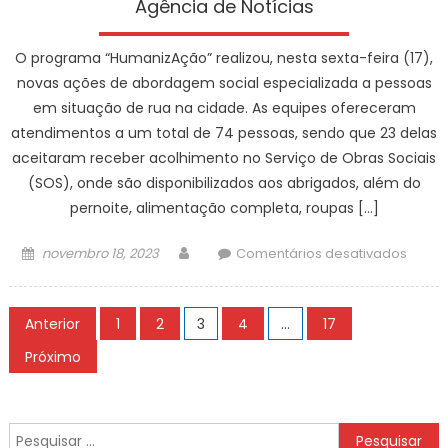
Agência de Notícias
casos
de
O programa “HumanizAção” realizou, nesta sexta-feira (17),
pertu
do
novas ações de abordagem social especializada a pessoas
sosse
em situação de rua na cidade. As equipes ofereceram
e
atendimentos a um total de 74 pessoas, sendo que 23 delas
outras
aceitaram receber acolhimento no Serviço de Obras Sociais
irregu
(SOS), onde são disponibilizados aos abrigados, além do
até
pernoite, alimentação completa, roupas […]
a
madr
Posted
Author
em
novembro 18, 2023
Comentários desativados
deste
on
Progr
sába
“Huma
Paginação
(18)
acolh
Anterior
1
2
3
4
…
17
–
de
23
Próximo
Agênc
pesso
posts
de
em
Notíci
situa
Pesquisar
de