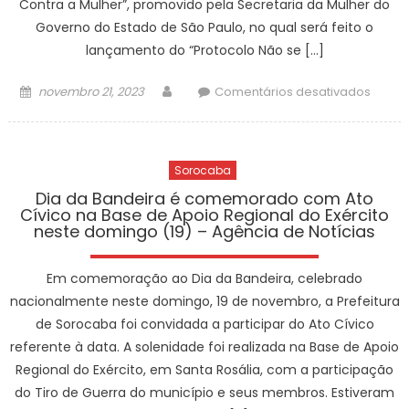
Contra a Mulher”, promovido pela Secretaria da Mulher do
opera
Governo do Estado de São Paulo, no qual será feito o
–
lançamento do “Protocolo Não se […]
Agênc
de
Posted
Author
em
novembro 21, 2023
Comentários desativados
Notíci
on
Soroc
receb
event
Sorocaba
do
Gover
Dia da Bandeira é comemorado com Ato
Cívico na Base de Apoio Regional do Exército
do
neste domingo (19) – Agência de Notícias
Estad
nesta
Em comemoração ao Dia da Bandeira, celebrado
quart
feira
nacionalmente neste domingo, 19 de novembro, a Prefeitura
(22)
de Sorocaba foi convidada a participar do Ato Cívico
para
referente à data. A solenidade foi realizada na Base de Apoio
lança
Regional do Exército, em Santa Rosália, com a participação
do
do Tiro de Guerra do município e seus membros. Estiveram
“Proto