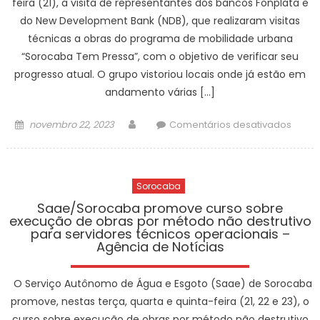
feira (21), a visita de representantes dos bancos Fonplata e
duran
do New Development Bank (NDB), que realizaram visitas
event
técnicas a obras do programa de mobilidade urbana
que
integr
“Sorocaba Tem Pressa”, com o objetivo de verificar seu
a
progresso atual. O grupo vistoriou locais onde já estão em
iniciat
andamento várias […]
“21
Dias
Posted
Author
em
novembro 22, 2023
Comentários desativados
de
on
Visita
Ativi
técni
Pelo
das
Fim
Sorocaba
equip
da
do
Saae/Sorocaba promove curso sobre
execução de obras por método não destrutivo
Violên
Fonpl
para servidores técnicos operacionais –
Contr
e
Agência de Notícias
a
NDB
Mulhe
verifi
O Serviço Autônomo de Água e Esgoto (Saae) de Sorocaba
do
anda
promove, nestas terça, quarta e quinta-feira (21, 22 e 23), o
Gover
das
do
curso sobre execução de obras por método não destrutivo