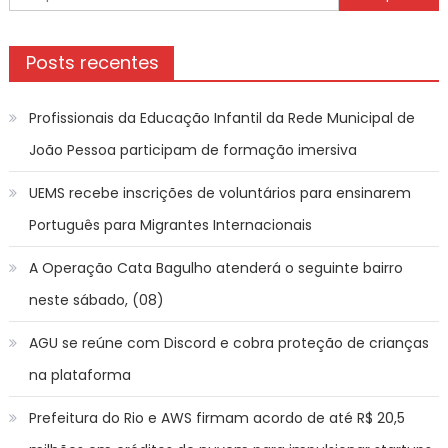
por:
rua
nesta
sexta-
Posts recentes
feira
(17)
Profissionais da Educação Infantil da Rede Municipal de
–
Agênc
João Pessoa participam de formação imersiva
de
UEMS recebe inscrições de voluntários para ensinarem
Notíci
Português para Migrantes Internacionais
A Operação Cata Bagulho atenderá o seguinte bairro
neste sábado, (08)
AGU se reúne com Discord e cobra proteção de crianças
na plataforma
Prefeitura do Rio e AWS firmam acordo de até R$ 20,5