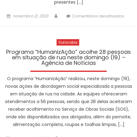
presentes […]
Não
se
Posted
Author
em
novembro 21, 2023
Comentários desativados
Cale”
on
Dia
duran
da
os
Bande
“21
Sorocaba
é
Dias
come
Programa “HumanizAção” acolhe 28 pessoas
de
em situação de rua neste domingo (19) –
com
Agência de Notícias
Ativis
Ato
Pelo
Cívico
Fim
O programa “HumanizAção” realizou, neste domingo (19),
na
da
Base
novas ações de abordagem social especializada a pessoas
Violên
de
em situação de rua na cidade. As equipes ofereceram
Contr
Apoio
atendimentos a 56 pessoas, sendo que 28 delas aceitaram
a
Regio
receber acolhimento no Serviço de Obras Sociais (SOS),
Mulher
do
onde são disponibilizados aos abrigados, além do pernoite,
–
Exérci
alimentação completa, roupas e toalhas limpas, […]
Agênc
neste
de
domin