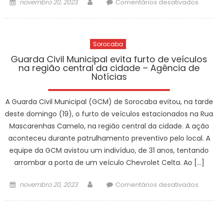
Posted
Author
em
novembro 20, 2023
Comentários desativados
Notíci
(19)
on
Prog
–
“Huma
Agênc
acolh
de
Sorocaba
28
Notíci
pesso
Guarda Civil Municipal evita furto de veículos
na região central da cidade – Agência de
em
Notícias
situa
de
A Guarda Civil Municipal (GCM) de Sorocaba evitou, na tarde
rua
neste
deste domingo (19), o furto de veículos estacionados na Rua
domi
Mascarenhas Camelo, na região central da cidade. A ação
(19)
aconteceu durante patrulhamento preventivo pelo local. A
–
equipe da GCM avistou um indivíduo, de 31 anos, tentando
Agênc
arrombar a porta de um veículo Chevrolet Celta. Ao […]
de
Notíci
Posted
Author
em
novembro 20, 2023
Comentários desativados
on
Guar
Civil
Munic