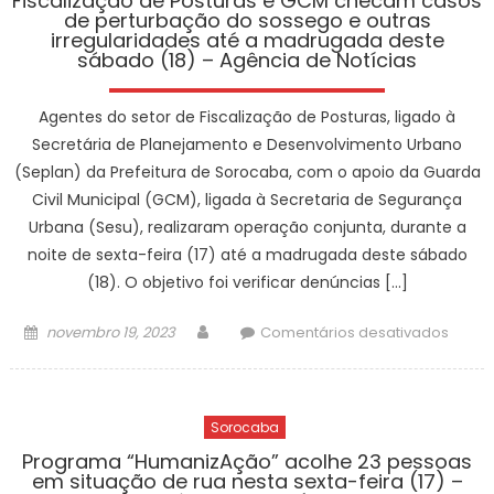
Fiscalização de Posturas e GCM checam casos
de perturbação do sossego e outras
da
irregularidades até a madrugada deste
cidad
sábado (18) – Agência de Notícias
e
acolh
Agentes do setor de Fiscalização de Posturas, ligado à
23
Secretária de Planejamento e Desenvolvimento Urbano
pesso
(Seplan) da Prefeitura de Sorocaba, com o apoio da Guarda
em
Civil Municipal (GCM), ligada à Secretaria de Segurança
situa
de
Urbana (Sesu), realizaram operação conjunta, durante a
rua
noite de sexta-feira (17) até a madrugada deste sábado
neste
(18). O objetivo foi verificar denúncias […]
sába
(18)
Posted
Author
em
novembro 19, 2023
Comentários desativados
–
on
Fiscal
Agênc
de
de
Postu
Notíci
Sorocaba
e
GCM
Programa “HumanizAção” acolhe 23 pessoas
em situação de rua nesta sexta-feira (17) –
chec