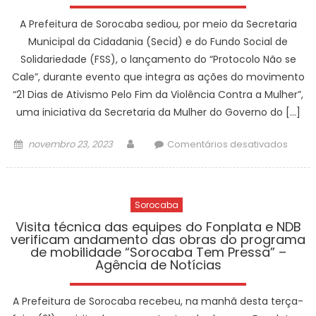
A Prefeitura de Sorocaba sediou, por meio da Secretaria
Municipal da Cidadania (Secid) e do Fundo Social de
Solidariedade (FSS), o lançamento do “Protocolo Não se
Cale”, durante evento que integra as ações do movimento
“21 Dias de Ativismo Pelo Fim da Violência Contra a Mulher”,
uma iniciativa da Secretaria da Mulher do Governo do […]
Posted
Author
em
novembro 23, 2023
Comentários desativados
on
Soro
é
palco
Sorocaba
do
lança
Visita técnica das equipes do Fonplata e NDB
verificam andamento das obras do programa
do
de mobilidade “Sorocaba Tem Pressa” –
“Prot
Agência de Notícias
Não
se
A Prefeitura de Sorocaba recebeu, na manhã desta terça-
Cale”