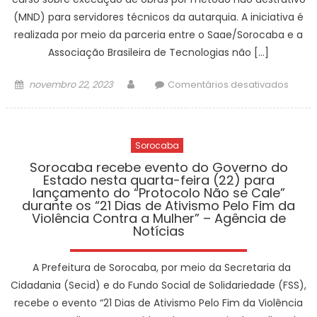
obras
Estad
(MND) para servidores técnicos da autarquia. A iniciativa é
do
de
prog
realizada por meio da parceria entre o Saae/Sorocaba e a
São
de
Associação Brasileira de Tecnologias não […]
Paulo
mobil
–
“Soro
Posted
Author
em
novembro 22, 2023
Comentários desativados
Agênc
Tem
on
Saae/
de
Press
prom
Notíci
–
curso
Sorocaba
Agênc
sobre
de
execu
Sorocaba recebe evento do Governo do
Estado nesta quarta-feira (22) para
Notíci
de
lançamento do “Protocolo Não se Cale”
obras
durante os “21 Dias de Ativismo Pelo Fim da
por
Violência Contra a Mulher” – Agência de
Notícias
méto
não
destru
A Prefeitura de Sorocaba, por meio da Secretaria da
para
Cidadania (Secid) e do Fundo Social de Solidariedade (FSS),
servi
recebe o evento “21 Dias de Ativismo Pelo Fim da Violência
técni