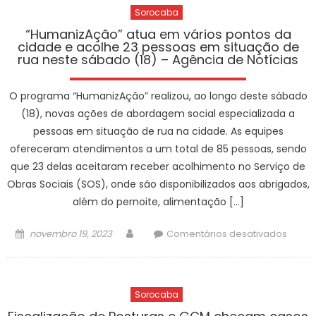
Sorocaba
evita
furto
“HumanizAção” atua em vários pontos da
cidade e acolhe 23 pessoas em situação de
de
rua neste sábado (18) – Agência de Notícias
veícu
na
O programa “HumanizAção” realizou, ao longo deste sábado
regiã
centra
(18), novas ações de abordagem social especializada a
da
pessoas em situação de rua na cidade. As equipes
cidad
ofereceram atendimentos a um total de 85 pessoas, sendo
–
que 23 delas aceitaram receber acolhimento no Serviço de
Agênc
Obras Sociais (SOS), onde são disponibilizados aos abrigados,
de
além do pernoite, alimentação […]
Notíci
Posted
Author
em
novembro 19, 2023
Comentários desativados
on
“Huma
atua
em
Sorocaba
vários
ponto