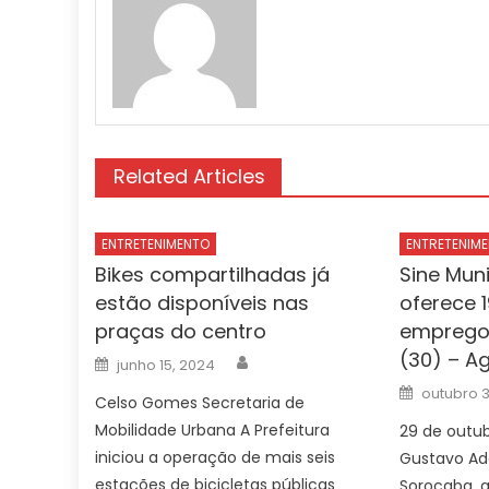
Related Articles
ENTRETENIMENTO
ENTRETENIM
Bikes compartilhadas já
Sine Mun
estão disponíveis nas
oferece 
praças do centro
emprego 
(30) – A
Author
Posted
junho 15, 2024
on
Posted
outubro 3
Celso Gomes Secretaria de
on
Mobilidade Urbana A Prefeitura
29 de outubr
iniciou a operação de mais seis
Gustavo Ada
estações de bicicletas públicas
Sorocaba, a