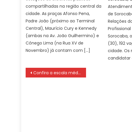
compartilhadas na região central da
Atendiment
cidade. As praças Afonso Pena,
de Sorocaba
Padre João (próximo ao Terminal
Relações do
Central), Maurício Cury e Kennedy
Profissional
(ambas na Av. João Guilhermino) e
Sorocaba, o
Cônego Lima (na Rua XV de
(30), 192 v
Novembro) já contam com […]
cidade. Os
candidatar
Navegação
Confira a escala médica de plantão nas UPAs e CRSs nesta segunda-feira (13)
de
Post