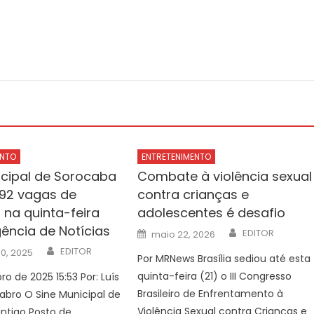
ENTO
ENTRETENIMENTO
icipal de Sorocaba
Combate à violência sexual
192 vagas de
contra crianças e
na quinta-feira
adolescentes é desafio
gência de Notícias
Author
Posted
EDITOR
maio 22, 2026
on
Author
EDITOR
0, 2025
Por MRNews Brasília sediou até esta
quinta-feira (21) o III Congresso
o de 2025 15:53 Por: Luís
Brasileiro de Enfrentamento à
bro O Sine Municipal de
Violência Sexual contra Crianças e
ntigo Posto de