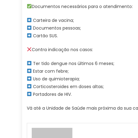
de
Documentos necessários para o atendimento:
10
a
Carteira de vacina;
14
Documentos pessoas;
ano
Cartão SUS.
–
Pref
Contra indicação nos casos:
Estâ
Turí
Ter tido dengue nos últimos 6 meses;
Guar
Estar com febre;
Uso de quimioterapia;
Corticosteroides em doses altas;
Portadores de HIV.
Vá até a Unidade de Saúde mais próxima da sua ca