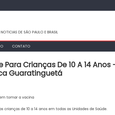
 NOTICIAS DE SÃO PAULO E BRASIL
TO
CONTATO
Para Crianças De 10 A 14 Anos 
tica Guaratinguetá
inação
ra
dem tomar a vacina
gue
a
as crianças de 10 a 14 anos em todas as Unidades de Saúde.
nças