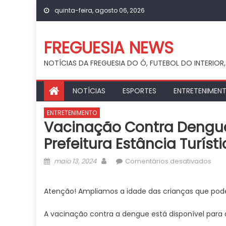
Skip
quinta-feira, agosto 06, 2026
to
content
FREGUESIA NEWS
NOTÍCIAS DA FREGUESIA DO Ó, FUTEBOL DO INTERIOR,
NOTÍCIAS
ESPORTES
ENTRETENIMEN
ENTRETENIMENTO
Vacinação Contra Dengue 
Prefeitura Estância Turís
Posted
Author
em
maio 13, 2024
Comentários desativados
on
Vac
cont
Atenção! Ampliamos a idade das crianças que po
den
par
A vacinação contra a dengue está disponível para 
cria