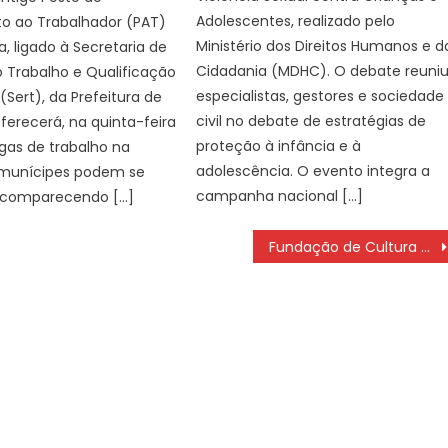
Adolescentes, realizado pelo
o ao Trabalhador (PAT)
Ministério dos Direitos Humanos e d
, ligado à Secretaria de
Cidadania (MDHC). O debate reuni
 Trabalho e Qualificação
especialistas, gestores e sociedade
 (Sert), da Prefeitura de
civil no debate de estratégias de
ferecerá, na quinta-feira
proteção à infância e à
agas de trabalho na
adolescência. O evento integra a
 munícipes podem se
campanha nacional […]
 comparecendo […]
Fundação de Cultura divulga o resultado provisório do edital Som da Concha 2024 – Agência de Noticias do Governo de Mato Grosso do Sul