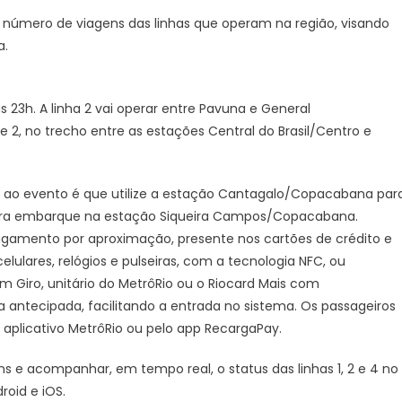
o número de viagens das linhas que operam na região, visando
a.
 23h. A linha 2 vai operar entre Pavuna e General
 e 2, no trecho entre as estações Central do Brasil/Centro e
ao evento é que utilize a estação Cantagalo/Copacabana par
para embarque na estação Siqueira Campos/Copacabana.
pagamento por aproximação, presente nos cartões de crédito e
elulares, relógios e pulseiras, com a tecnologia NFC, ou
Giro, unitário do MetrôRio ou o Riocard Mais com
antecipada, facilitando a entrada no sistema. Os passageiros
o aplicativo MetrôRio ou pelo app RecargaPay.
s e acompanhar, em tempo real, o status das linhas 1, 2 e 4 no
roid e iOS.