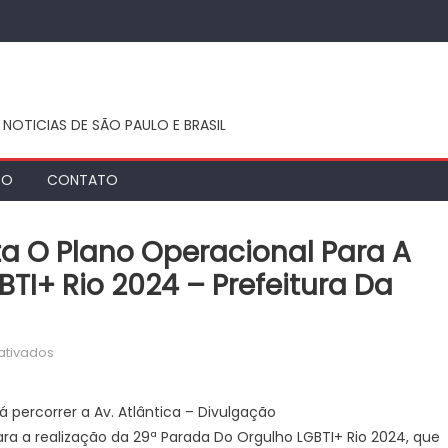
 NOTICIAS DE SÃO PAULO E BRASIL
TO
CONTATO
ta O Plano Operacional Para A
TI+ Rio 2024 – Prefeitura Da
em
ativados
Prefeitura
do
rá percorrer a Av. Atlântica – Divulgação
Rio
para a realização da 29ª Parada Do Orgulho LGBTI+ Rio 2024, que
apresenta