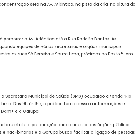
centração será na Av. Atlântica, na pista da orla, na altura d
o
Plano
Operacional
para
a
rá percorrer a Av. Atlântica até a Rua Rodolfo Dantas. As
29ª
quando equipes de várias secretarias e órgãos municipais
Parada
ntre as ruas Sá Ferreira e Souza Lima, próximas ao Posto 5, em
do
Orgulho
LGBTI+
Rio
2024
–
Prefeitura
 a Secretaria Municipal de Saúde (SMS) ocuparão a tenda “Rio
da
 Lima. Das 9h às 15h, o público terá acesso a informações e
Cidade
o Dam+ e o Garupa.
do
Rio
ndamental e a preparação para o acesso aos órgãos públicos
de
s e não-binárias e o Garupa busca facilitar a ligação de pessoas