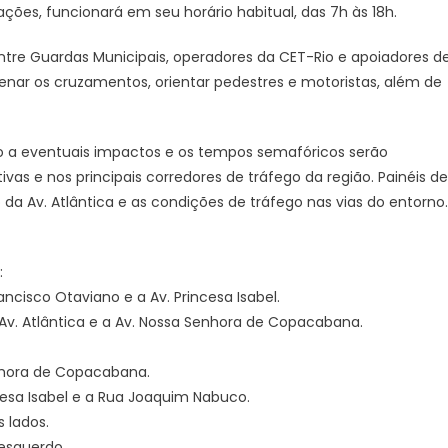
cações, funcionará em seu horário habitual, das 7h às 18h.
ntre Guardas Municipais, operadores da CET-Rio e apoiadores d
denar os cruzamentos, orientar pedestres e motoristas, além de
o a eventuais impactos e os tempos semafóricos serão
ivas e nos principais corredores de tráfego da região. Painéis de
da Av. Atlântica e as condições de tráfego nas vias do entorno.
:
cisco Otaviano e a Av. Princesa Isabel.
a Av. Atlântica e a Av. Nossa Senhora de Copacabana.
Senhora de Copacabana.
cesa Isabel e a Rua Joaquim Nabuco.
 lados.
 esquerdo.