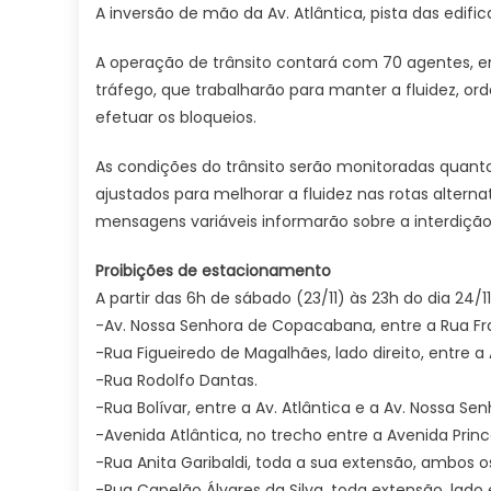
A inversão de mão da Av. Atlântica, pista das edifi
A operação de trânsito contará com 70 agentes, e
tráfego, que trabalharão para manter a fluidez, or
efetuar os bloqueios.
As condições do trânsito serão monitoradas quant
ajustados para melhorar a fluidez nas rotas alternat
mensagens variáveis informarão sobre a interdição 
Proibições de estacionamento
A partir das 6h de sábado (23/11) às 23h do dia 24/11
-Av. Nossa Senhora de Copacabana, entre a Rua Fran
-Rua Figueiredo de Magalhães, lado direito, entre 
-Rua Rodolfo Dantas.
-Rua Bolívar, entre a Av. Atlântica e a Av. Nossa 
-Avenida Atlântica, no trecho entre a Avenida Prin
-Rua Anita Garibaldi, toda a sua extensão, ambos os
-Rua Capelão Álvares da Silva, toda extensão, lado