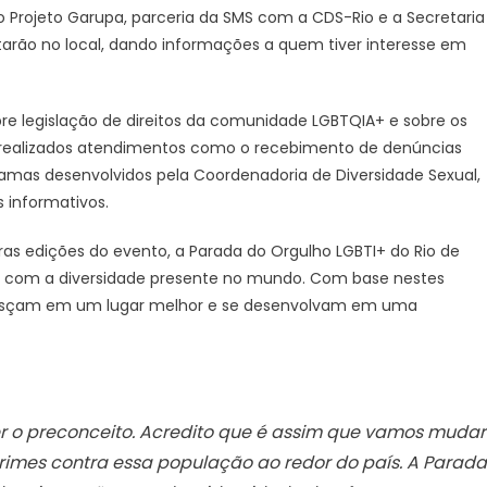
Janeiro
 Projeto Garupa, parceria da SMS com a CDS-Rio e a Secretaria
tarão no local, dando informações a quem tiver interesse em
re legislação de direitos da comunidade LGBTQIA+ e sobre os
o realizados atendimentos como o recebimento de denúncias
gramas desenvolvidos pela Coordenadoria de Diversidade Sexual,
s informativos.
s edições do evento, a Parada do Orgulho LGBTI+ do Rio de
l com a diversidade presente no mundo. Com base nestes
resçam em um lugar melhor e se desenvolvam em uma
r o preconceito. Acredito que é assim que vamos mudar
 crimes contra essa população ao redor do país. A Parada