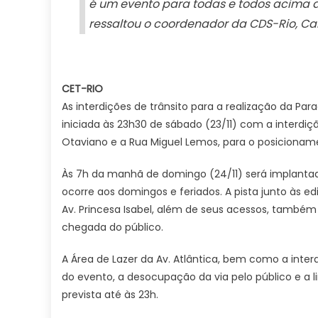
é um evento para todas e todos acima d
ressaltou o coordenador da CDS-Rio, Car
CET-RIO
As interdições de trânsito para a realização da Par
iniciada às 23h30 de sábado (23/11) com a interdição
Otaviano e a Rua Miguel Lemos, para o posicionamen
Às 7h da manhã de domingo (24/11) será implantada 
ocorre aos domingos e feriados. A pista junto às ed
Av. Princesa Isabel, além de seus acessos, também
chegada do público.
A Área de Lazer da Av. Atlântica, bem como a inter
do evento, a desocupação da via pelo público e a l
prevista até às 23h.