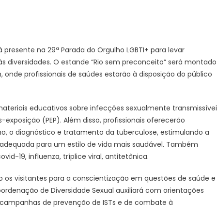
á presente na 29ª Parada do Orgulho LGBTI+ para levar
às diversidades. O estande “Rio sem preconceito” será montado
5h, onde profissionais de saúdes estarão à disposição do público
 materiais educativos sobre infecções sexualmente transmissívei
pós-exposição (PEP). Além disso, profissionais oferecerão
o, o diagnóstico e tratamento da tuberculose, estimulando a
ão adequada para um estilo de vida mais saudável. Também
d-19, influenza, tríplice viral, antitetânica.
 os visitantes para a conscientização em questões de saúde e
oordenação de Diversidade Sexual auxiliará com orientações
re campanhas de prevenção de ISTs e de combate à