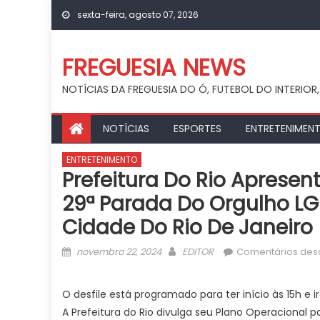
Skip
sexta-feira, agosto 07, 2026
to
content
FREGUESIA NEWS
NOTÍCIAS DA FREGUESIA DO Ó, FUTEBOL DO INTERIOR,
NOTÍCIAS
ESPORTES
ENTRETENIMEN
ENTRETENIMENTO
Prefeitura Do Rio Apresen
29ª Parada Do Orgulho LGB
Cidade Do Rio De Janeiro
Posted
Author
novembro 22, 2024
EDITOR
Comentários des
on
O desfile está programado para ter início às 15h e i
A Prefeitura do Rio divulga seu Plano Operacional 