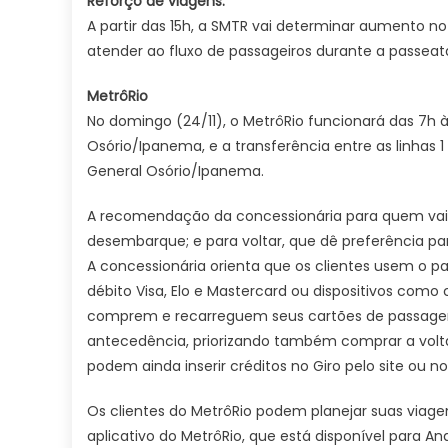
Reforço de viagens:
A partir das 15h, a SMTR vai determinar aumento n
atender ao fluxo de passageiros durante a passeat
MetrôRio
No domingo (24/11), o MetrôRio funcionará das 7h às
Osório/Ipanema, e a transferência entre as linhas 1
General Osório/Ipanema.
A recomendação da concessionária para quem vai 
desembarque; e para voltar, que dê preferência 
A concessionária orienta que os clientes usem o 
débito Visa, Elo e Mastercard ou dispositivos como c
comprem e recarreguem seus cartões de passagem 
antecedência, priorizando também comprar a volta 
podem ainda inserir créditos no Giro pelo site ou n
Os clientes do MetrôRio podem planejar suas viagen
aplicativo do MetrôRio, que está disponível para And