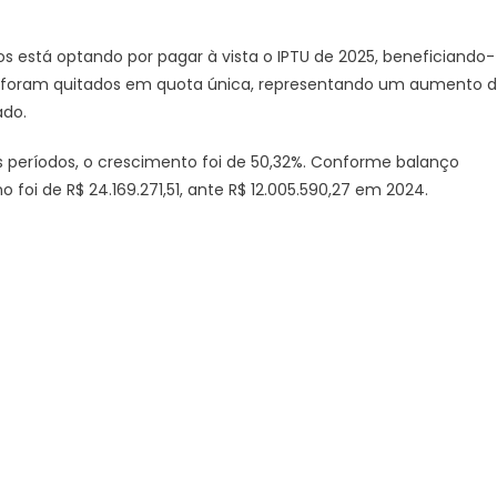
em
janeiro
s está optando por pagar à vista o IPTU de 2025, beneficiando-
dobra
is foram quitados em quota única, representando um aumento 
em
relação
ado.
a
s períodos, o crescimento foi de 50,32%. Conforme balanço
2024
o foi de R$ 24.169.271,51, ante R$ 12.005.590,27 em 2024.