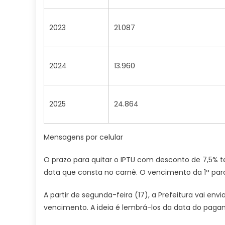
2023
21.087
2024
13.960
2025
24.864
Mensagens por celular
O prazo para quitar o IPTU com desconto de 7,5% t
data que consta no carnê. O vencimento da 1ª p
A partir de segunda-feira (17), a Prefeitura vai en
vencimento. A ideia é lembrá-los da data do pagam