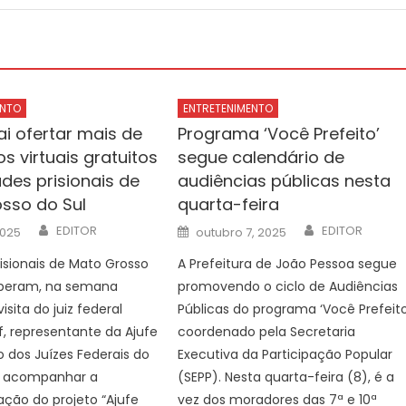
ENTO
ENTRETENIMENTO
ai ofertar mais de
Programa ‘Você Prefeito’
s virtuais gratuitos
segue calendário de
des prisionais de
audiências públicas nesta
sso do Sul
quarta-feira
Author
Author
Posted
EDITOR
EDITOR
2025
outubro 7, 2025
on
isionais de Mato Grosso
A Prefeitura de João Pessoa segue
eberam, na semana
promovendo o ciclo de Audiências
isita do juiz federal
Públicas do programa ‘Você Prefeito
f, representante da Ajufe
coordenado pela Secretaria
 dos Juízes Federais do
Executiva da Participação Popular
ra acompanhar a
(SEPP). Nesta quarta-feira (8), é a
ção do projeto “Ajufe
vez dos moradores das 7ª e 10ª