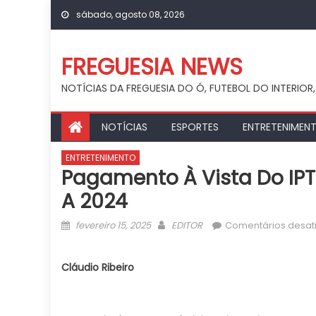
Skip
sábado, agosto 08, 2026
to
content
FREGUESIA NEWS
NOTÍCIAS DA FREGUESIA DO Ó, FUTEBOL DO INTERIOR,
NOTÍCIAS
ESPORTES
ENTRETENIMEN
ENTRETENIMENTO
Pagamento À Vista Do IP
A 2024
Posted
Author
fevereiro 15, 2025
EDITOR
Comentários desat
on
Cláudio Ribeiro