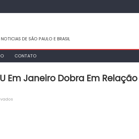
 NOTICIAS DE SÃO PAULO E BRASIL
TO
CONTATO
TU Em Janeiro Dobra Em Relação
em
ivados
Pagamento
à
vista
do
IPTU