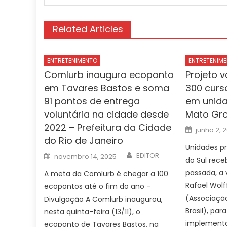
Related Articles
ENTRETENIMENTO
ENTRETENIM
Comlurb inaugura ecoponto
Projeto v
em Tavares Bastos e soma
300 curso
91 pontos de entrega
em unida
voluntária na cidade desde
Mato Gro
2022 – Prefeitura da Cidade
Posted
junho 2, 
on
do Rio de Janeiro
Unidades pr
Author
Posted
EDITOR
novembro 14, 2025
do Sul rec
on
passada, a v
A meta da Comlurb é chegar a 100
Rafael Wolf
ecopontos até o fim do ano –
(Associação
Divulgação A Comlurb inaugurou,
Brasil), pa
nesta quinta-feira (13/11), o
implementa
ecoponto de Tavares Bastos, na